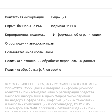
Контактная информация
Редакция
Скрыть баннеры на РБК
Подписка на РБК
Корпоративная подписка
Информация об ограничениях
О соблюдении авторских прав
Пользовательское соглашение
Политика в отношении обработки персональных данных
Политика обработки файлов cookie
© ООО «БИЗНЕСПРЕСС», АО «РОСБИЗНЕСКОНСАЛТИНГ»,
1995–2026
. Сообщения и материалы информационного
агентства «РБК» (свидетельство о регистрации средства
массовой информации выдано Федеральной службой
по надзору в сфере связи, информационных технологий
и массовых коммуникаций (Роскомнадзор) 09.12.2015
за номером ИА №ФС77-63848) и сетевого издания «РБК»
(свидетельство о регистрации средства массовой информации