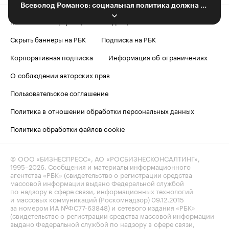
Всеволод Романов: социальная политика должна отвечать на запросы людей
Контактная информация
Редакция
Скрыть баннеры на РБК
Подписка на РБК
Корпоративная подписка
Информация об ограничениях
О соблюдении авторских прав
Пользовательское соглашение
Политика в отношении обработки персональных данных
Политика обработки файлов cookie
© ООО «БИЗНЕСПРЕСС», АО «РОСБИЗНЕСКОНСАЛТИНГ»,
1995–2026
. Сообщения и материалы информационного
агентства «РБК» (свидетельство о регистрации средства
массовой информации выдано Федеральной службой
по надзору в сфере связи, информационных технологий
и массовых коммуникаций (Роскомнадзор) 09.12.2015
за номером ИА №ФС77-63848) и сетевого издания «РБК»
(свидетельство о регистрации средства массовой информации
выдано Федеральной службой по надзору в сфере связи,