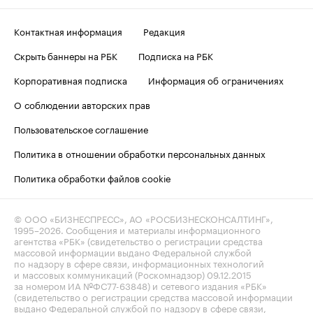
Контактная информация
Редакция
Скрыть баннеры на РБК
Подписка на РБК
Корпоративная подписка
Информация об ограничениях
О соблюдении авторских прав
Пользовательское соглашение
Политика в отношении обработки персональных данных
Политика обработки файлов cookie
© ООО «БИЗНЕСПРЕСС», АО «РОСБИЗНЕСКОНСАЛТИНГ»,
1995–2026
. Сообщения и материалы информационного
агентства «РБК» (свидетельство о регистрации средства
массовой информации выдано Федеральной службой
по надзору в сфере связи, информационных технологий
и массовых коммуникаций (Роскомнадзор) 09.12.2015
за номером ИА №ФС77-63848) и сетевого издания «РБК»
(свидетельство о регистрации средства массовой информации
выдано Федеральной службой по надзору в сфере связи,