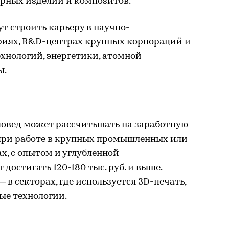
рных изделий и композитов.
ут строить карьеру в научно-
риях, R&D-центрах крупных корпораций и
ехнологий, энергетики, атомной
ы.
овед может рассчитывать на заработную
ко при работе в крупных промышленных или
х, с опытом и углубленной
достигать 120-180 тыс. руб. и выше.
в секторах, где используется 3D-печать,
е технологии.