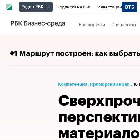
Подписка на РБК
Инвестиции
Телеканал
РБК Вино
Спорт
Школ
Все выпуски
Спецпроект
Визионеры
Национальные проекты
Исследования
Кредитные рейтинги
#1 Маршрут построен: как выбрат
Спецпроекты
Проверка контрагентов
Рынок наличной валюты
Компетенция
⁠,
Приморский край
,
18 
Сверхпро
перспекти
материало