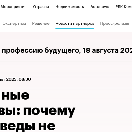
Мероприятия
Отрасли
Недвижимость
Autonews
РБК Ком
а управления РБК
РБК Образование
РБК Курсы
РБК Life
Т
Экспертиза
Решение
Новости партнеров
Пресс-релизы
Город
Стиль
Крипто
РБК Бизнес-среда
Дискуссионный к
Франшизы
Газета
Спецпроекты СПб
Конференции СПб
ь профессию будущего
, 18 августа 20
Политика
Экономика
Бизнес
Технологии и медиа
Фин
авг 2025, 08:30
чные
вы: почему
веды не