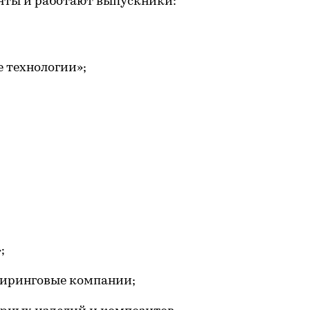
енты и работают выпускники:
 технологии»;
;
иринговые компании;