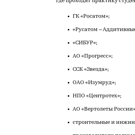
где проходят практику студ
ГК «Росатом»;
«Русатом – Аддитивные
«СИБУР»;
АО «Прогресс»;
ССК «Звезда»;
ОАО «Изумруд»;
НПО «Центротех»;
АО «Вертолеты России»
строительные и инжин