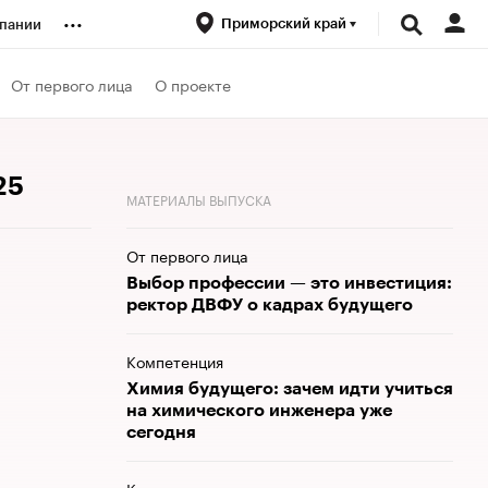
...
Приморский край
пании
ренды
От первого лица
О проекте
луб
25
МАТЕРИАЛЫ ВЫПУСКА
ансы
От первого лица
Выбор профессии — это инвестиция:
ректор ДВФУ о кадрах будущего
Компетенция
Химия будущего: зачем идти учиться
на химического инженера уже
сегодня