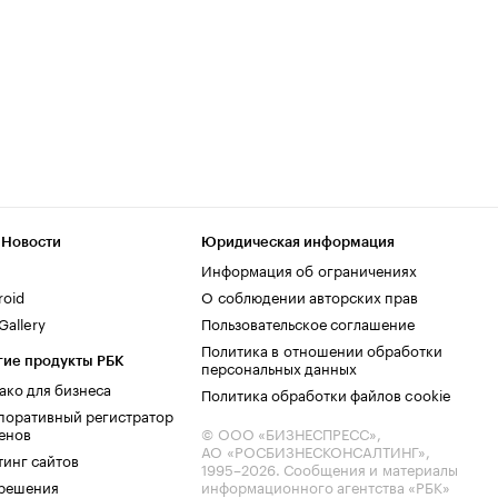
 Новости
Юридическая информация
Информация об ограничениях
roid
О соблюдении авторских прав
allery
Пользовательское соглашение
Политика в отношении обработки
гие продукты РБК
персональных данных
ако для бизнеса
Политика обработки файлов cookie
поративный регистратор
енов
© ООО «БИЗНЕСПРЕСС»,
АО «РОСБИЗНЕСКОНСАЛТИНГ»,
тинг сайтов
1995–2026
. Сообщения и материалы
.решения
информационного агентства «РБК»