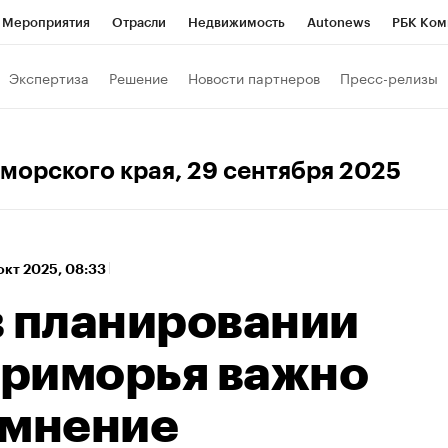
Мероприятия
Отрасли
Недвижимость
Autonews
РБК Ком
а управления РБК
РБК Образование
РБК Курсы
РБК Life
Т
Экспертиза
Решение
Новости партнеров
Пресс-релизы
Город
Стиль
Крипто
РБК Бизнес-среда
Дискуссионный к
Франшизы
Газета
Спецпроекты СПб
Конференции СПб
иморского края
, 29 сентября 2025
Политика
Экономика
Бизнес
Технологии и медиа
Фин
окт 2025, 08:33
в планировании
риморья важно
 мнение