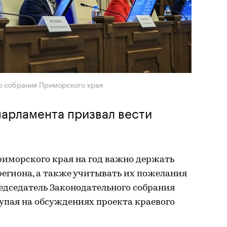
о собрания Приморского края
парламента призвал вести
иморского края на год важно держать
региона, а также учитывать их пожелания
редседатель Законодательного собрания
упая на обсуждениях проекта краевого