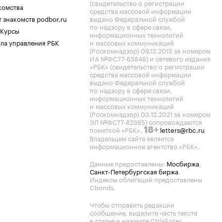
(свидетельство о регистрации
комства
средства массовой информации
 знакомств podbor.ru
выдано Федеральной службой
по надзору в сфере связи,
 Курсы
информационных технологий
ла управления РБК
и массовых коммуникаций
(Роскомнадзор) 09.12.2015 за номером
ИА №ФС77-63848) и сетевого издания
«РБК» (свидетельство о регистрации
средства массовой информации
выдано Федеральной службой
по надзору в сфере связи,
информационных технологий
и массовых коммуникаций
(Роскомнадзор) 03.12.2021 за номером
ЭЛ №ФС77-82385) сопровождаются
пометкой «РБК».
letters@rbc.ru
18+
Владельцем сайта является
информационное агентство «РБК».
Данные предоставлены:
Мосбиржа
,
Санкт-Петербургская биржа
.
Индексы облигаций предоставлены
Cbonds.
Чтобы отправить редакции
сообщение, выделите часть текста
в статье и нажмите Ctrl+Enter