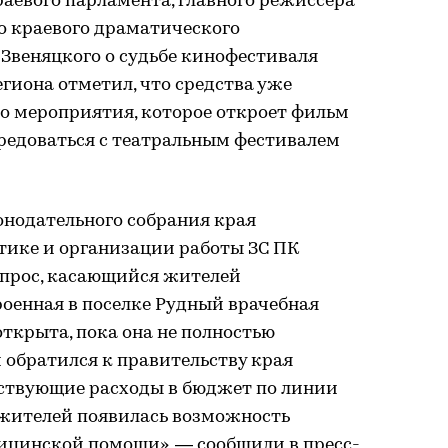
раевого парламента, главного режиссера
 краевого драматического
 Звеняцкого о судьбе кинофестиваля
гиона отметил, что средства уже
о мероприятия, которое откроет фильм
чередоваться с театральным фестивалем
онодательного собрания края
этике и организации работы ЗС ПК
опрос, касающийся жителей
роенная в поселке Рудный врачебная
ткрыта, пока она не полностью
 обратился к правительству края
тствующие расходы в бюджет по линии
 жителей появилась возможность
ицинской помощи», — сообщили в пресс-