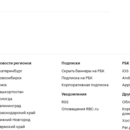
овости регионов
Подписки
РБК
катеринбург
Скрыть баннеры на РБК
iOS
овосибирск
Подписка на РБК
And
мск
Корпоративная подписка
AppG
ашкортостан
Уведомления
Дру
ологда
RSS
Обл
алининград
Оповещения RBC.ru
Кор
раснодарский край
дом
ижний Новгород
Хос
ермский край
Рег