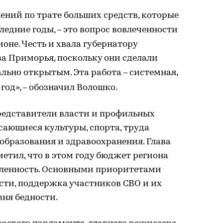
ний по трате больших средств, которые
следние годы,
это вопрос вовлеченности
–
оне. Честь и хвала губернатору
а Приморья, поскольку они сделали
льно открытым. Эта работа
системная,
–
 год»,
обозначил Волошко.
–
редставители власти и профильных
сающиеся культуры, спорта, труда
 образования и здравоохранения. Глава
тил, что в этом году бюджет региона
вленность. Основными приоритетами
ти, поддержка участников СВО и их
вня бедности.