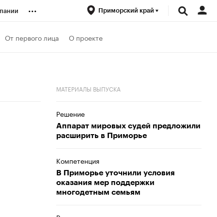
...
Приморский край
пании
ренды
От первого лица
О проекте
луб
МАТЕРИАЛЫ ВЫПУСКА
ансы
Решение
Аппарат мировых судей предложили
расширить в Приморье
Компетенция
В Приморье уточнили условия
оказания мер поддержки
многодетным семьям