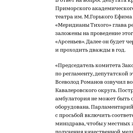
В ответ на вопрос депутата к
Приморского академического
театра им. М.Горького Ефима
«Меридианы Тихого» глава ре
заложены на проведение этог
«Арсеньев». Далее он будет 
и проходить дважды в год.
«Председатель комитета Зак
по регламенту, депутатской 
Всеволод Романов озвучил в
Кавалеровского округа. Пост
амбулатория не может быть о
оборудована. Парламентарий
с просьбой включить соотве
минздрава, чтобы у местных
получения качественной мед