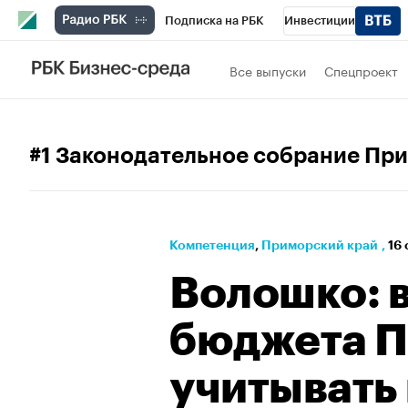
Подписка на РБК
Инвестиции
Телеканал
РБК Вино
Спорт
Школ
Все выпуски
Спецпроект
Визионеры
Национальные проекты
Исследования
Кредитные рейтинги
#1 Законодательное собрание Пр
Спецпроекты
Проверка контрагентов
Рынок наличной валюты
Компетенция
⁠,
Приморский край
,
16 
Волошко: 
бюджета П
учитывать