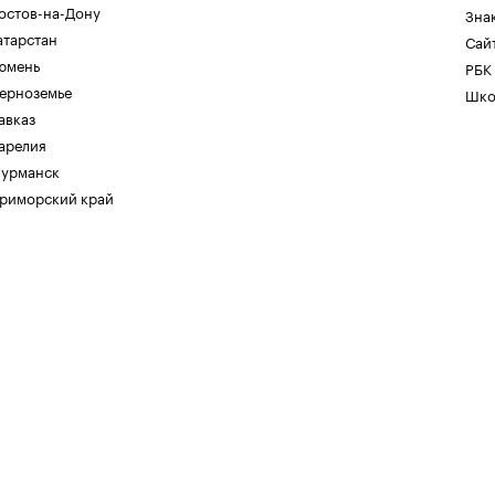
остов-на-Дону
Зна
атарстан
Сайт
юмень
РБК
ерноземье
Шко
авказ
арелия
урманск
риморский край