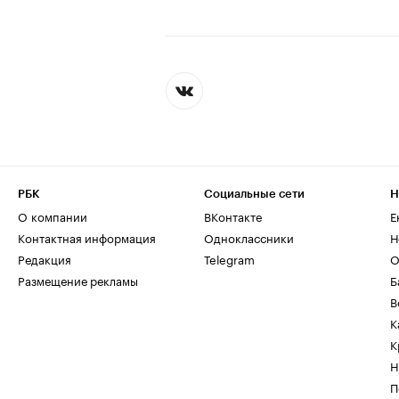
РБК
Социальные сети
Н
О компании
ВКонтакте
Е
Контактная информация
Одноклассники
Н
Редакция
Telegram
О
Размещение рекламы
Б
В
К
К
Н
П