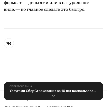
формате — деньгами или в натуральном
виде, — но главное сделать это быстро.
ОТ ПЕРВОГО ЛИЦА
Услугами СберСтрахования за 10 лет воспользовались 17 млн человек
Контактная информация
Редакция
Скрыть баннеры на РБК
Подписка на РБК