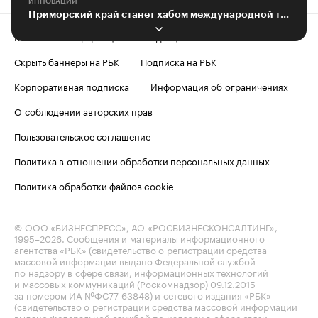
ИННОВАЦИИ
Приморский край станет хабом международной торговли России
Контактная информация
Редакция
Скрыть баннеры на РБК
Подписка на РБК
Корпоративная подписка
Информация об ограничениях
О соблюдении авторских прав
Пользовательское соглашение
Политика в отношении обработки персональных данных
Политика обработки файлов cookie
© ООО «БИЗНЕСПРЕСС», АО «РОСБИЗНЕСКОНСАЛТИНГ»,
1995–2026
. Сообщения и материалы информационного
агентства «РБК» (свидетельство о регистрации средства
массовой информации выдано Федеральной службой
по надзору в сфере связи, информационных технологий
и массовых коммуникаций (Роскомнадзор) 09.12.2015
за номером ИА №ФС77-63848) и сетевого издания «РБК»
(свидетельство о регистрации средства массовой информации
выдано Федеральной службой по надзору в сфере связи,