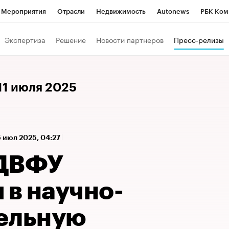
Мероприятия
Отрасли
Недвижимость
Autonews
РБК Ком
а управления РБК
РБК Образование
РБК Курсы
РБК Life
Т
Экспертиза
Решение
Новости партнеров
Пресс-релизы
Город
Стиль
Крипто
РБК Бизнес-среда
Дискуссионный к
Франшизы
Газета
Спецпроекты СПб
Конференции СПб
 11 июля 2025
Политика
Экономика
Бизнес
Технологии и медиа
Фин
5 июл 2025, 04:27
 ДВФУ
 в научно-
ельную