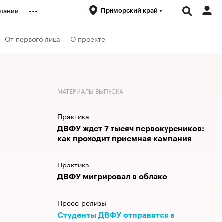
...
Приморский край
пании
ренды
От первого лица
О проекте
луб
МАТЕРИАЛЫ ВЫПУСКА
ансы
Практика
ДВФУ ждет 7 тысяч первокурсников:
как проходит приемная кампания
Практика
ДВФУ мигрировал в облако
Пресс-релизы
Студенты ДВФУ отправятся в