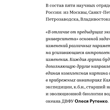
В состав пяти научных отрядо
России: из Москвы, Санкт-Пет
Петрозаводска, Владивосток
«В отличие от предыдущих эк
университета»
основной зада
изменений различных парамет
на усиливающиеся антропоген
изменен
ия. Каждая группа бу
дополняющую другие направл
единая комплексная картина о
в прибрежных акваториях К
экспедиции, к.б.н., старший
и эволюционной биологии во
Олеся Рутенко
океана ДВФУ
.