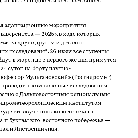
оль юго-западного и юго-восточного
ся адаптационные мероприятия
ниверситета — 2025», в ходе которых
ятся друг с другом и детально
их исследований. 26 июля все студенты
дут в море, где с первого же дня примутся
 34 суток на борту научно-
Профессор Мультановский» (Росгидромет)
 проводить комплексные исследования
естно с Дальневосточным региональным
гидрометеорологическим институтом
 уделят изучению экологического
а и бухтам юго-восточного побережья —
ная и Лиственничная.