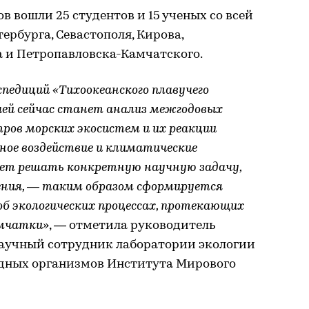
в вошли 25 студентов и 15 ученых со всей
ербурга, Севастополя, Кирова,
а и Петропавловска-Камчатского.
спедиций
«Тихоокеанского плавучего
чей сейчас станет анализ межгодовых
ров морских экосистем и их реакции
ное воздействие и климатические
дет решать конкретную научную задачу,
ения,
—
таким образом сформируется
б экологических процессах, протекающих
амчатки»
, — отметила руководитель
 научный сотрудник лаборатории экологии
дных организмов Института Мирового