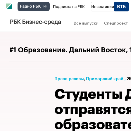
Подписка на РБК
Инвестиции
Телеканал
РБК Вино
Спорт
Школ
Все выпуски
Спецпроект
Визионеры
Национальные проекты
Исследования
Кредитные рейтинги
#1 Образование. Дальний Восток
,
Спецпроекты
Проверка контрагентов
Рынок наличной валюты
Пресс-релизы
⁠,
Приморский край
,
2
Студенты
отправятся
образоват