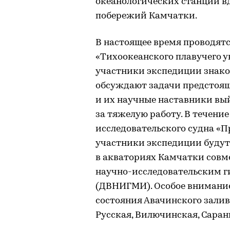
океанологических станций вд
побережий Камчатки.
В настоящее время проводят
«Тихоокеанского плавучего у
участники экспедиции знаком
обсуждают задачи предстоящ
и их научные наставники вый
за тяжелую работу. В течение
исследовательского судна «
участники экспедиции будут
в акваториях Камчатки совм
научно-исследовательским 
(ДВНИГМИ). Особое внимание
состояния Авачинского залив
Русская, Вилючинская, Саран