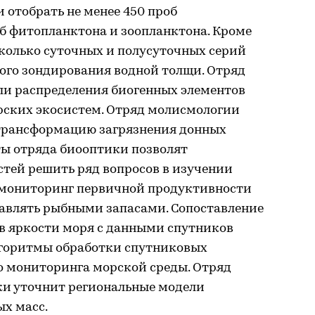
отобрать не менее 450 проб
об фитопланктона и зоопланктона. Кроме
сколько суточных и полусуточных серий
ого зондирования водной толщи. Отряд
и распределения биогенных элементов
рских экосистем. Отряд молисмологии
 трансформацию загрязнения донных
ты отряда биооптики позволят
тей решить ряд вопросов в изучении
 мониторинг первичной продуктивности
авлять рыбными запасами. Сопоставление
 яркости моря с данными спутников
горитмы обработки спутниковых
о мониторинга морской среды. Отряд
и уточнит региональные модели
ых масс.