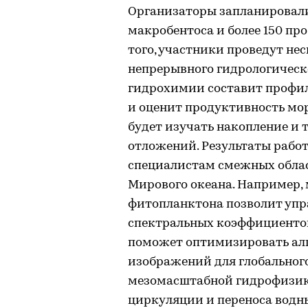
Организаторы запланировали 
макробентоса и более 150 пр
того, участники проведут не
непрерывного гидрологическ
гидрохимии составит профил
и оценит продуктивность мо
будет изучать накопление и
отложений. Результаты рабо
специалистам смежных облас
Мирового океана. Например,
фитопланктона позволит упр
спектральных коэффициентов
поможет оптимизировать ал
изображений для глобальног
мезомасштабной гидрофизик
циркуляции и переноса водн