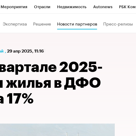
Мероприятия
Отрасли
Недвижимость
Autonews
РБК Ком
а управления РБК
РБК Образование
РБК Курсы
РБК Life
Т
Экспертиза
Решение
Новости партнеров
Пресс-релизы
Город
Стиль
Крипто
РБК Бизнес-среда
Дискуссионный к
Франшизы
Газета
Спецпроекты СПб
Конференции СПб
ай
,
29 апр 2025, 11:16
Политика
Экономика
Бизнес
Технологии и медиа
Фин
вартале 2025-
и жилья в ДФО
а 17%