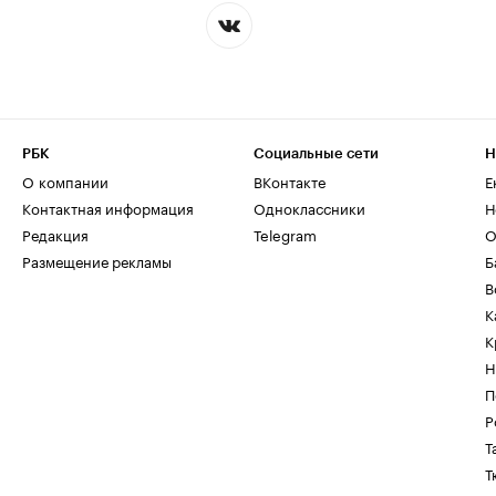
РБК
Социальные сети
Н
О компании
ВКонтакте
Е
Контактная информация
Одноклассники
Н
Редакция
Telegram
О
Размещение рекламы
Б
В
К
К
Н
П
Р
Т
Т