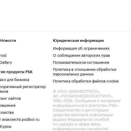
 Новости
Юридическая информация
Информация об ограничениях
roid
О соблюдении авторских прав
allery
Пользовательское соглашение
Политика в отношении обработки
гие продукты РБК
персональных данных
ако для бизнеса
Политика обработки файлов cookie
поративный регистратор
енов
© ООО «БИЗНЕСПРЕСС»,
АО «РОСБИЗНЕСКОНСАЛТИНГ»,
тинг сайтов
1995–2026
. Сообщения и материалы
.решения
информационного агентства «РБК»
(свидетельство о регистрации
комства
средства массовой информации
 знакомств podbor.ru
выдано Федеральной службой
по надзору в сфере связи,
 Курсы
информационных технологий