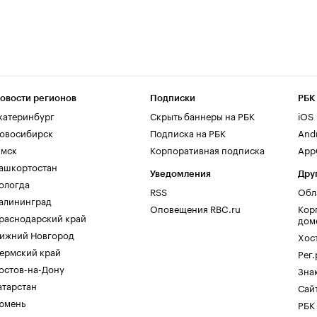
овости регионов
Подписки
РБК
катеринбург
Скрыть баннеры на РБК
iOS
овосибирск
Подписка на РБК
And
мск
Корпоративная подписка
AppG
ашкортостан
Уведомления
Дру
ологда
RSS
Обл
алининград
Оповещения RBC.ru
Кор
раснодарский край
дом
ижний Новгород
Хос
ермский край
Рег
остов-на-Дону
Зна
атарстан
Сайт
юмень
РБК