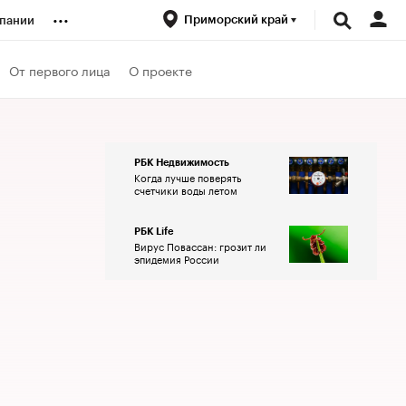
...
Приморский край
пании
ренды
От первого лица
О проекте
луб
РБК Недвижимость
Когда лучше поверять
ансы
счетчики воды летом
РБК Life
Вирус Повассан: грозит ли
эпидемия России