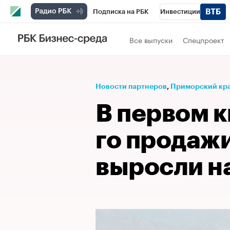
Подписка на РБК
Инвестиции
Телеканал
РБК Вино
Спорт
Школ
Все выпуски
Спецпроект
Визионеры
Национальные проекты
Исследования
Кредитные рейтинги
Новости партнеров
⁠,
Приморский кр
Спецпроекты
Проверка контрагентов
В первом к
Рынок наличной валюты
го продаж
выросли н