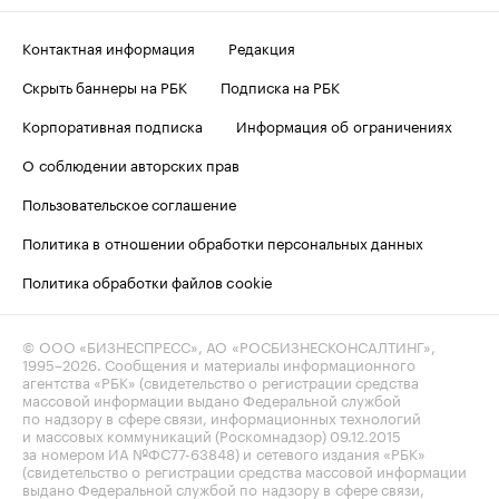
Контактная информация
Редакция
Скрыть баннеры на РБК
Подписка на РБК
Корпоративная подписка
Информация об ограничениях
О соблюдении авторских прав
Пользовательское соглашение
Политика в отношении обработки персональных данных
Политика обработки файлов cookie
© ООО «БИЗНЕСПРЕСС», АО «РОСБИЗНЕСКОНСАЛТИНГ»,
1995–2026
. Сообщения и материалы информационного
агентства «РБК» (свидетельство о регистрации средства
массовой информации выдано Федеральной службой
по надзору в сфере связи, информационных технологий
и массовых коммуникаций (Роскомнадзор) 09.12.2015
за номером ИА №ФС77-63848) и сетевого издания «РБК»
(свидетельство о регистрации средства массовой информации
выдано Федеральной службой по надзору в сфере связи,